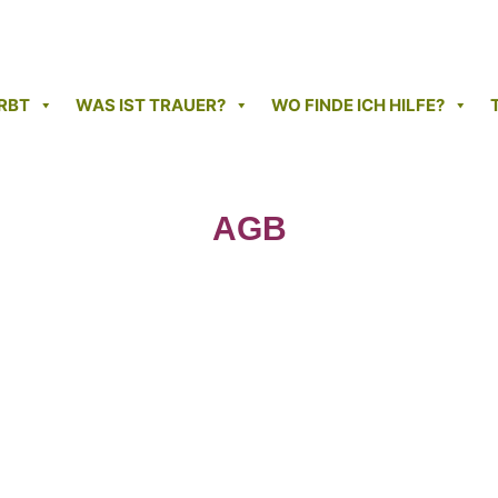
RBT
WAS IST TRAUER?
WO FINDE ICH HILFE?
AGB