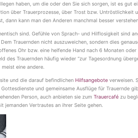
llegen haben, um die oder den Sie sich sorgen, ist es gut e
ation über Trauerprozesse, über Trost bzw. Untröstlichkeit 
ist, dann kann man den Anderen manchmal besser verstehen
hentisch sind. Gefühle von Sprach- und Hilflosigkeit sind an
. Dem Trauernden nicht auszuweichen, sondern dies genaus
 offenes Ohr bzw. eine helfende Hand nach 6 Monaten oder
eld des Trauernden häufig wieder “zur Tagesordnung überg
t meist eine andere.
ite und die darauf befindlichen
Hilfsangebote
verweisen. S
e Gottesdienste und gemeinsame Ausflüge für Trauernde gib
tehenden Person, auch anbieten sie zum
Trauercafé
zu begle
it jemanden Vertrautes an ihrer Seite gehen.