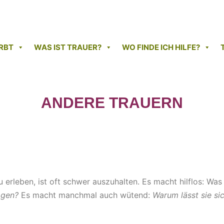
RBT
WAS IST TRAUER?
WO FINDE ICH HILFE?
ANDERE TRAUERN
erleben, ist oft schwer auszuhalten. Es macht hilflos: Was
agen?
Es macht manchmal auch wütend:
Warum lässt sie si