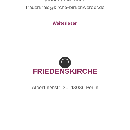
trauerkreis@kirche-birkenwerder.de
Weiterlesen
FRIEDENSKIRCHE
Albertinenstr. 20, 13086 Berlin
Denise Nussbaum, (030) 40 00 35 62
01737971467, denise.nussbaum@stephanus.org
nach Absprache/einmal im Monat
für Menschen mit Beeinträchtigungen