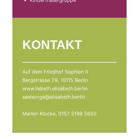
KONTAKT
Auf dem Friedhof Sophien II
Bergstrasse 29, 10115 Berlin
www.lisbeth.elisabeth.berlin
seelsorge@elisabeth.berlin
Marlen Klocke, 0157 5199 5650