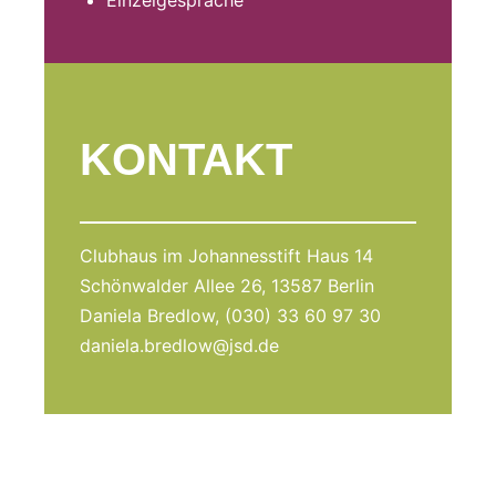
KONTAKT
Clubhaus im Johannesstift Haus 14
Schönwalder Allee 26, 13587 Berlin
Daniela Bredlow, (030) 33 60 97 30
daniela.bredlow@jsd.de