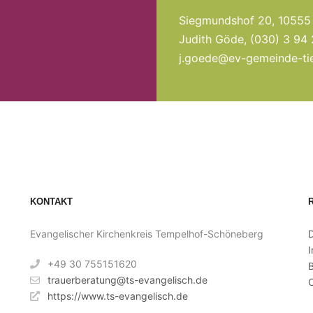
Siegmundshof 20, 10555 
Judith Göde, (030) 3 94
j.goede@ev-gemeinde-tie
KONTAKT
Evangelischer Kirchenkreis Tempelhof-Schöneberg
+49 30 755151620
B
trauerberatung@ts-evangelisch.de
C
https://www.ts-evangelisch.de