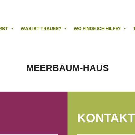
RBT
WAS IST TRAUER?
WO FINDE ICH HILFE?
MEERBAUM-HAUS
KONTAKT