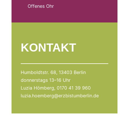
Offenes Ohr
KONTAKT
Humboldtstr. 68, 13403 Berlin
donnerstags 13–16 Uhr
Luzia Hömberg, 0170 41 39 960
luzia.hoemberg@erzbistumberlin.de