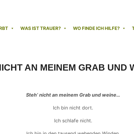
RBT
WAS IST TRAUER?
WO FINDE ICH HILFE?
NICHT AN MEINEM GRAB UND
Steh’ nicht an meinem Grab
und weine…
Ich bin nicht dort.
Ich schlafe nicht.
Ich bin in den tausend wehenden Winden.