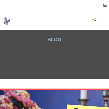
Ha
Suchen
BLOG