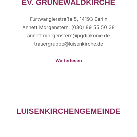
EV. GRUNEWALDKIRCHE
Furtwänglerstraße 5, 14193 Berlin
Annett Morgenstern, (030) 89 55 50 38
annett.morgenstern@pgdiakonie.de
trauergruppe@luisenkirche.de
Weiterlesen
LUISENKIRCHENGEMEINDE
Gemeindehaus, Gierkeplatz 2, 10585 Berlin
Fr. Streeck/Fr. Tümmers, (030) 34 19 061