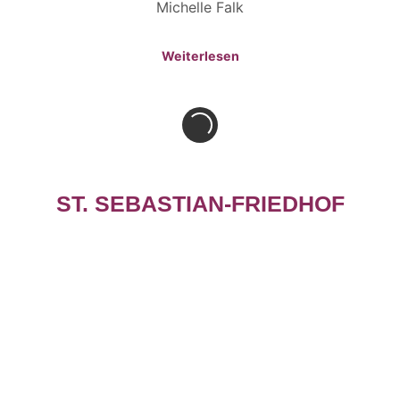
Michelle Falk
Weiterlesen
ST. SEBASTIAN-FRIEDHOF
Humboldtstr. 68, 13403 Berlin
donnerstags 13–16 Uhr
Luzia Hömberg, 0170 41 39 960
luzia.hoemberg@erzbistumberlin.de
Weiterlesen